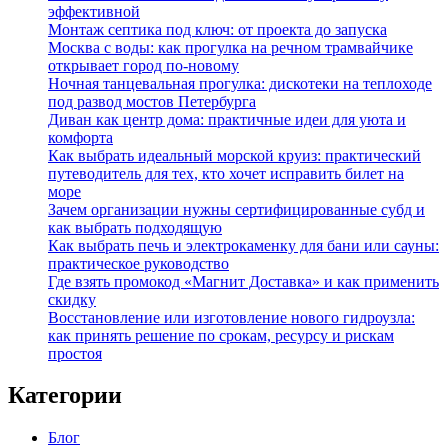
эффективной
Монтаж септика под ключ: от проекта до запуска
Москва с воды: как прогулка на речном трамвайчике
открывает город по‑новому
Ночная танцевальная прогулка: дискотеки на теплоходе
под развод мостов Петербурга
Диван как центр дома: практичные идеи для уюта и
комфорта
Как выбрать идеальный морской круиз: практический
путеводитель для тех, кто хочет исправить билет на
море
Зачем организации нужны сертифицированные субд и
как выбрать подходящую
Как выбрать печь и электрокаменку для бани или сауны:
практическое руководство
Где взять промокод «Магнит Доставка» и как применить
скидку
Восстановление или изготовление нового гидроузла:
как принять решение по срокам, ресурсу и рискам
простоя
Категории
Блог