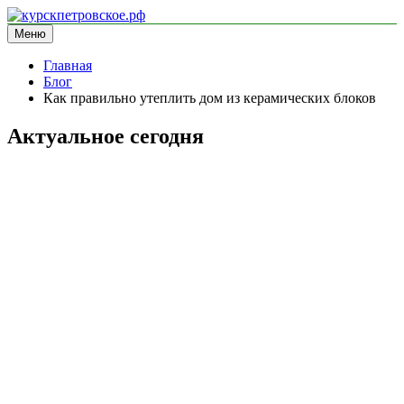
Перейти
к
Меню
курскпетровское.рф
информационный сайт
содержимому
Главная
Блог
Как правильно утеплить дом из керамических блоков
Актуальное сегодня