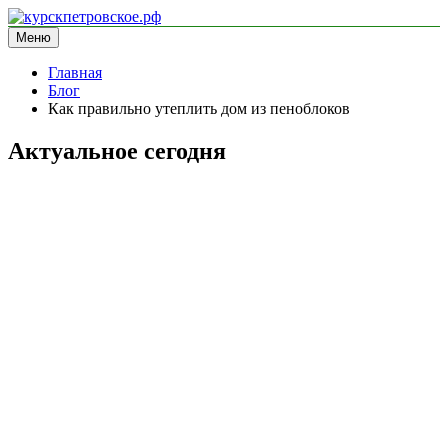
Перейти
к
Меню
курскпетровское.рф
информационный сайт
содержимому
Главная
Блог
Как правильно утеплить дом из пеноблоков
Актуальное сегодня