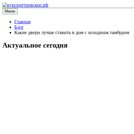
Перейти
к
Меню
курскпетровское.рф
информационный сайт
содержимому
Главная
Блог
Какие двери лучше ставить в дом с холодным тамбуром
Актуальное сегодня