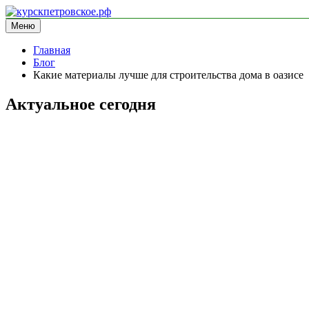
Перейти
к
Меню
курскпетровское.рф
информационный сайт
содержимому
Главная
Блог
Какие материалы лучше для строительства дома в оазисе
Актуальное сегодня