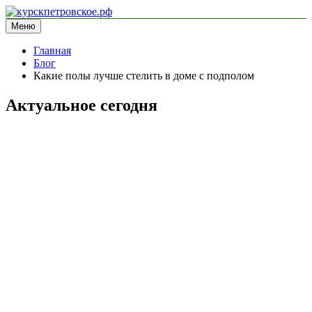
Перейти
к
Меню
курскпетровское.рф
информационный сайт
содержимому
Главная
Блог
Какие полы лучше стелить в доме с подполом
Актуальное сегодня