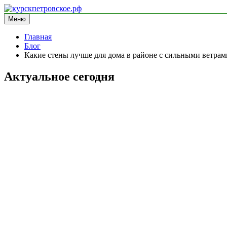
Перейти
к
Меню
курскпетровское.рф
информационный сайт
содержимому
Главная
Блог
Какие стены лучше для дома в районе с сильными ветрам
Актуальное сегодня