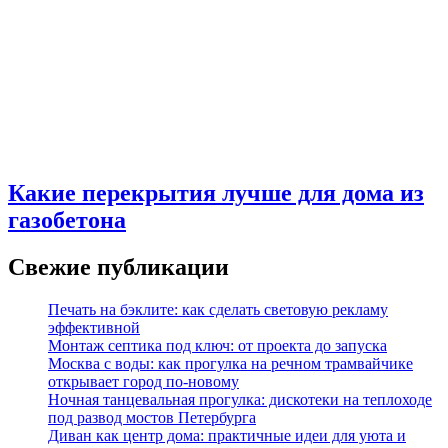
Какие перекрытия лучше для дома из
газобетона
Свежие публикации
Печать на бэклите: как сделать световую рекламу
эффективной
Монтаж септика под ключ: от проекта до запуска
Москва с воды: как прогулка на речном трамвайчике
открывает город по‑новому
Ночная танцевальная прогулка: дискотеки на теплоходе
под развод мостов Петербурга
Диван как центр дома: практичные идеи для уюта и