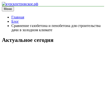
Перейти
к
Меню
курскпетровское.рф
информационный сайт
содержимому
Главная
Блог
Сравнение газобетона и пенобетона для строительства
дачи в холодном климате
Актуальное сегодня