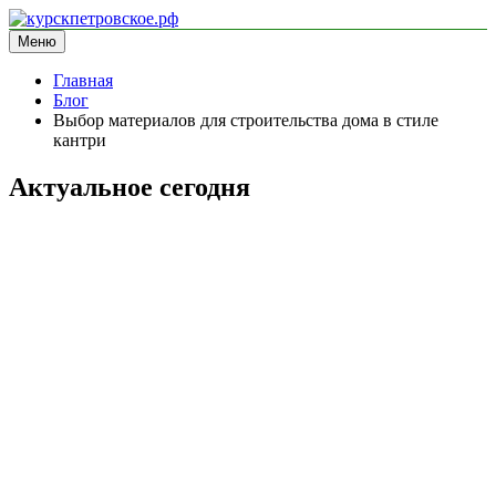
Перейти
к
Меню
курскпетровское.рф
информационный сайт
содержимому
Главная
Блог
Выбор материалов для строительства дома в стиле
кантри
Актуальное сегодня