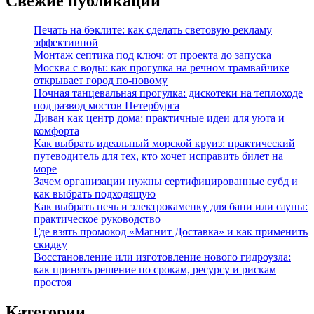
Свежие публикации
Печать на бэклите: как сделать световую рекламу
эффективной
Монтаж септика под ключ: от проекта до запуска
Москва с воды: как прогулка на речном трамвайчике
открывает город по‑новому
Ночная танцевальная прогулка: дискотеки на теплоходе
под развод мостов Петербурга
Диван как центр дома: практичные идеи для уюта и
комфорта
Как выбрать идеальный морской круиз: практический
путеводитель для тех, кто хочет исправить билет на
море
Зачем организации нужны сертифицированные субд и
как выбрать подходящую
Как выбрать печь и электрокаменку для бани или сауны:
практическое руководство
Где взять промокод «Магнит Доставка» и как применить
скидку
Восстановление или изготовление нового гидроузла:
как принять решение по срокам, ресурсу и рискам
простоя
Категории