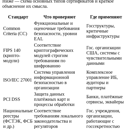
Ниже — схема основных типов сертификатов и краткое
объяснение их смысла.
Стандарт
Что проверяют
Где применяют
Функциональные и
Госструктуры,
Common
оценочные требования
критичные
Criteria (CC)
безопасности, уровни
инфраструктуры
EAL
Соответствие
Гос. организации
FIPS 140
криптографических
США, системы с
(крипто-
модулей строгим
чувствительными
модули)
требованиям по
данными
шифрованию
Система управления
Комплексное
информационной
управление ИБ,
ISO/IEC 27001
безопасностью в
аудиторы и
организации
партнеры
Защита данных
Банки, платёжные
PCI DSS
платёжных карт и
сервисы, эквайеры
процессы обработки
Национальные
Соответствие
Гос. учреждения,
реестры
требованиям локального
организации,
(ФСТЭК, ФСБ
законодательства и
работающие с
и др.)
регуляторов
госсекретностью