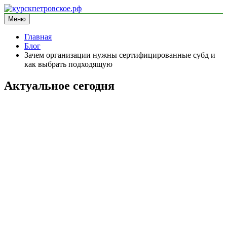
Перейти
к
Меню
курскпетровское.рф
информационный сайт
содержимому
Главная
Блог
Зачем организации нужны сертифицированные субд и
как выбрать подходящую
Актуальное сегодня